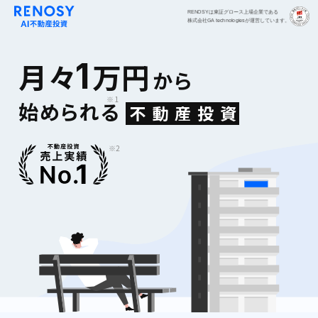
RENOSYは東証グロース上場企業である
株式会社GA technologiesが運営しています。
1
月々
万円
から
※1
始められる
不
動
産
投
資
※2