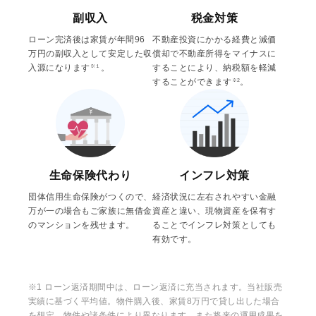
副収入
税金対策
ローン完済後は家賃が年間96
不動産投資にかかる経費と減価
万円の副収入として安定した収
償却で不動産所得をマイナスに
入源になります
。
することにより、納税額を軽減
※１
することができます
。
※2
生命保険代わり
インフレ対策
団体信用生命保険がつくので、
経済状況に左右されやすい金融
万が一の場合もご家族に無借金
資産と違い、現物資産を保有す
のマンションを残せます。
ることでインフレ対策としても
有効です。
※1 ローン返済期間中は、ローン返済に充当されます。当社販売
実績に基づく平均値。物件購入後、家賃8万円で貸し出した場合
を想定。物件や諸条件により異なります。また将来の運用成果を