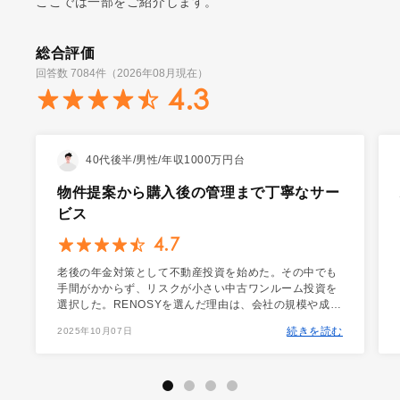
ここでは一部をご紹介します。
総合評価
回答数
7084
件（
2026年08月
現在）
4.3
40代後半/男性/年収1000万円台
物件提案から購入後の管理まで丁寧なサー
ビス
4.7
老後の年金対策として不動産投資を始めた。その中でも
手間がかからず、リスクが小さい中古ワンルーム投資を
選択した。RENOSYを選んだ理由は、会社の規模や成長
率などに加え、営業担当者の丁寧な対応、アプリの使い
続きを読む
2025年10月07日
やすさなど、サービス全てが他社と比較して優れてい
る。 （RENOSY以外に5社と面談実績があり、2社から
購入実績あり。現在はRENOSYともう1社で管理） 保有
物件が多く希望する物件を丁寧に探して頂けるため、理